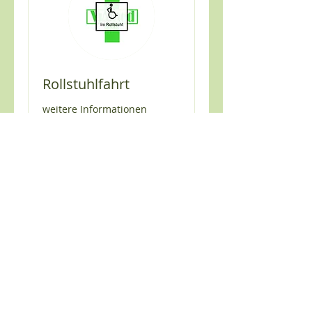
Rollstuhlfahrt
weitere Informationen
Transportart auswählen
Datenschutz
Impressum
Karriere
FAQ
2026
Jetzt "ViamedGO" App laden und Fahrten
noch einfacher buchen!