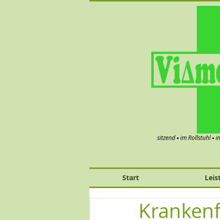
sitzend ▪ im Rollstuhl ▪ 
Start
Leis
Krankenf