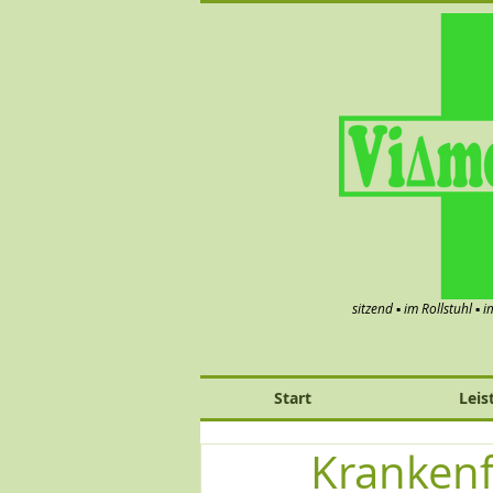
sitzend ▪ im Rollstuhl ▪ 
Start
Leis
Kranken