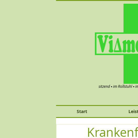
sitzend ▪ im Rollstuhl ▪ 
Start
Leis
Kranken