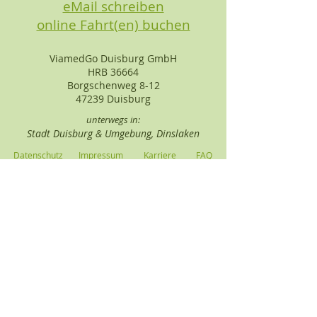
eMail schreiben
online Fahrt(en) buchen
ViamedGo Duisburg GmbH
HRB 36664
Borgschenweg 8-12
47239 Duisburg
unterwegs in:
Stadt Duisburg & Umgebung, Dinslaken
Datenschutz
Impressum
Karriere
FAQ
2026
Jetzt "ViamedGO" App laden und Fahrten
noch einfacher buchen!