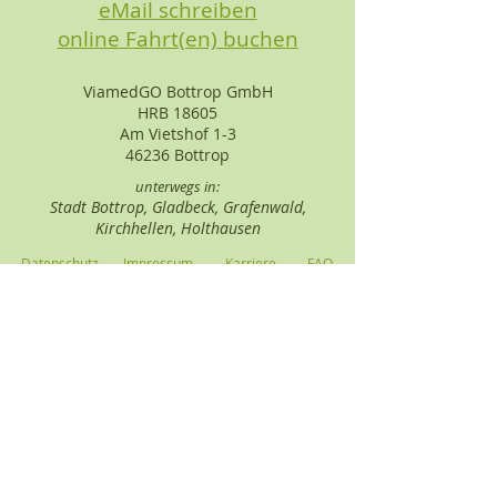
eMail schreiben
online Fahrt(en) buchen
ViamedGO Bottrop GmbH
HRB 18605
Am Vietshof 1-3
46236 Bottrop
unterwegs in:
Stadt Bottrop, Gladbeck, Grafenwald,
Kirchhellen, Holthausen
Datenschutz
Impressum
Karriere
FAQ
2026
Jetzt "ViamedGO" App laden und Fahrten
noch einfacher buchen!