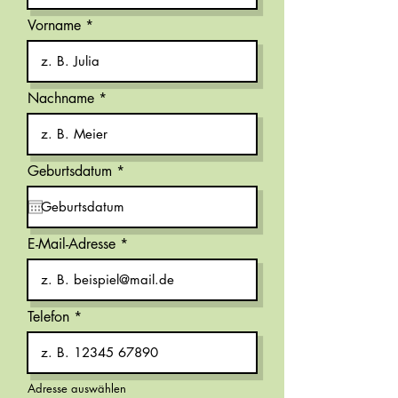
Vorname
Nachname
r
Geburtsdatum
*
e
q
u
i
r
E-Mail-Adresse
e
d
Telefon
Adresse auswählen